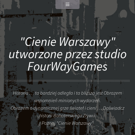
"Cienie Warszawy"
utworzone przez studio
FourWayGames
Historia … ta bardziej odległa i ta bliższa jest Obrazem
wspomnień minionych wydarzeń.
Obrazem o dynamicznej grze świateł i cieni … Doświadcz
historii Bohaterskiego Zrywu.
Poznaj “Cienie Warszawy”