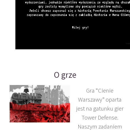
O grze
Gra “Cienie
Warszawy” oparta
jest na gatunku gier
Tower Defense.
Naszym zadaniem