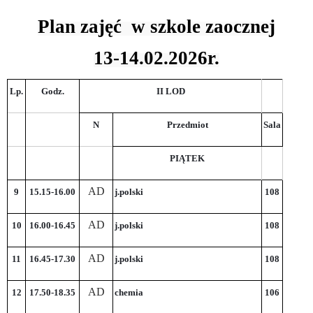
Plan zajęć w szkole zaocznej
13-14.02.2026r.
Lp.
Godz.
II LOD
N
Przedmiot
Sala
PIĄTEK
AD
9
15.15-16.00
j.polski
108
AD
10
16.00-16.45
j.polski
108
AD
11
16.45-17.30
j.polski
108
AD
12
17.50-18.35
chemia
106