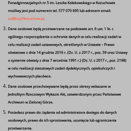
Ponadgimnazjalnych nr 5 im. Leszka Kołakowskiego w Kożuchowie
12.05 –
AT
6
historia
108
możliwy jest pod numerem tel. 577 070 695 lub adresem email:
12.50
iod@zsp5kozuchow.pl
.
13.00 –
AT
7
historia
108
Dane osobowe będą przetwarzane na podstawie art. 6 ust. 1 lit. c
13.45
ogólnego rozporządzenia o ochronie danych w celu realizacji zadań w
celu realizacji zadań ustawowych, określonych w Ustawie – Prawo
13.45 –
MA
8
biznes
103
oświatowe z dnia 14 grudnia 2016 r. (Dz. U. z 2017 r., poz. 59 oraz Ustawy
14.30
o systemie oświaty z dnia 7 września 1991 r.) (Dz. U. z 2017 r., poz. 2198)
w celu realizacji statutowych zadań dydaktycznych, opiekuńczych i
14.30 –
MA
9
biznes
103
wychowawczych placówce.
15.15
Dane osobowe przechowywane będą przez okresy wskazane w
MA
10
15.15-16.00
biznes
103
Jednolitym Rzeczowym Wykazie Akt, zatwierdzonym przez Państwowe
Archiwum w Zielonej Górze.
Posiadasz prawo do: żądania od administratora dostępu do danych
Ta strona wykorzystuje pliki cookie
osobowych, prawo do ich sprostowania, usunięcia lub ograniczenia
Tagi
Używamy informacji zapisanych za pomocą plików
przetwarzania.