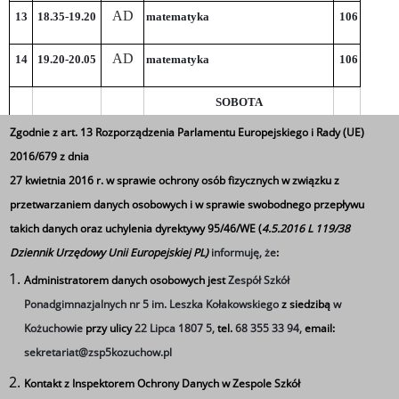
AD
13
18.35-19.20
matematyka
106
AD
14
19.20-20.05
matematyka
106
SOBOTA
Zgodnie z art. 13 Rozporządzenia Parlamentu Europejskiego i Rady (UE)
1
8.00 – 8.45
ED
biologia
105
2016/679 z dnia
27 kwietnia 2016 r. w sprawie ochrony osób fizycznych w związku z
2
8.45 – 9.30
ED
biologia
105
przetwarzaniem danych osobowych i w sprawie swobodnego przepływu
takich danych oraz uchylenia dyrektywy 95/46/WE (
4.5.2016 L 119/38
ED
3
9.40 – 10.25
biologia
105
Dziennik Urzędowy Unii Europejskiej PL)
informuję, że
:
10.25 –
Administratorem danych osobowych jest
Zespół Szkół
AT
4
Edukacja obywatelska
108
11.10
Ponadgimnazjalnych nr 5 im. Leszka Kołakowskiego
z siedzibą
w
Kożuchowie
przy ulicy
22 Lipca 1807 5,
tel.
68 355 33 94,
email:
11.20 –
AT
5
sekretariat@zsp5kozuchow.pl
Edukacja obywatelska
108
12.05
Kontakt z Inspektorem Ochrony Danych w Zespole Szkół