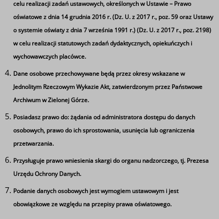
celu realizacji zadań ustawowych, określonych w Ustawie – Prawo
Narodowe czytanie
oświatowe z dnia 14 grudnia 2016 r. (Dz. U. z 2017 r., poz. 59 oraz Ustawy
o systemie oświaty z dnia 7 września 1991 r.) (Dz. U. z 2017 r., poz. 2198)
w celu realizacji statutowych zadań dydaktycznych, opiekuńczych i
wychowawczych placówce.
Dane osobowe przechowywane będą przez okresy wskazane w
Jednolitym Rzeczowym Wykazie Akt, zatwierdzonym przez Państwowe
Archiwum w Zielonej Górze.
Posiadasz prawo do: żądania od administratora dostępu do danych
Ta strona wykorzystuje pliki cookie
osobowych, prawo do ich sprostowania, usunięcia lub ograniczenia
Używamy informacji zapisanych za pomocą plików
przetwarzania.
cookies w celu zapewnienia maksymalnej wygody w
Przysługuje prawo wniesienia skargi do organu nadzorczego, tj. Prezesa
korzystaniu z naszego serwisu. Mogą też korzystać z nich
Urzędu Ochrony Danych.
współpracujące z nami firmy badawcze oraz reklamowe.
Jeżeli wyrażasz zgodę na zapisywanie informacji zawartej
Podanie danych osobowych jest wymogiem ustawowym i jest
V Nowosolskie Targi Pracy i Edukacji
w cookies kliknij na przycisk 'zgadzam się'. Jeśli nie
obowiązkowe ze względu na przepisy prawa oświatowego.
Stronicowanie
Strona 1
Następna
››
wyrażasz zgody, ustawienia dotyczące plików cookies