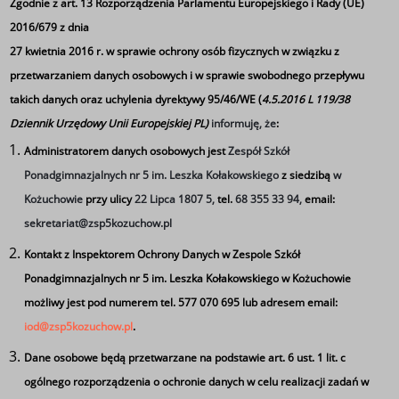
Zgodnie z art. 13 Rozporządzenia Parlamentu Europejskiego i Rady (UE)
2016/679 z dnia
27 kwietnia 2016 r. w sprawie ochrony osób fizycznych w związku z
przetwarzaniem danych osobowych i w sprawie swobodnego przepływu
Tydzień Kariery w Piątce
takich danych oraz uchylenia dyrektywy 95/46/WE (
4.5.2016 L 119/38
Dziennik Urzędowy Unii Europejskiej PL)
informuję, że
:
Administratorem danych osobowych jest
Zespół Szkół
Ponadgimnazjalnych nr 5 im. Leszka Kołakowskiego
z siedzibą
w
Kożuchowie
przy ulicy
22 Lipca 1807 5,
tel.
68 355 33 94,
email:
sekretariat@zsp5kozuchow.pl
Kontakt z Inspektorem Ochrony Danych w Zespole Szkół
Ponadgimnazjalnych nr 5 im. Leszka Kołakowskiego w Kożuchowie
możliwy jest pod numerem tel. 577 070 695 lub adresem email:
iod@zsp5kozuchow.pl
.
Dane osobowe będą przetwarzane na podstawie art. 6 ust. 1 lit. c
ogólnego rozporządzenia o ochronie danych w celu realizacji zadań w