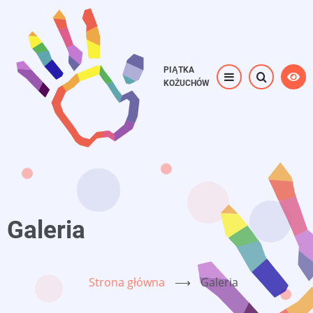
Przejdź
do
treści
PIĄTKA
KOŻUCHÓW
Galeria
Strona główna
⟶
Galeria