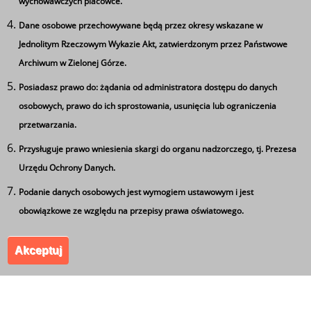
wychowawczych placówce.
Dane osobowe przechowywane będą przez okresy wskazane w
Jednolitym Rzeczowym Wykazie Akt, zatwierdzonym przez Państwowe
Archiwum w Zielonej Górze.
Posiadasz prawo do: żądania od administratora dostępu do danych
Ta strona wykorzystuje pliki cookie
osobowych, prawo do ich sprostowania, usunięcia lub ograniczenia
Używamy informacji zapisanych za pomocą plików
przetwarzania.
cookies w celu zapewnienia maksymalnej wygody w
Tagi
Przysługuje prawo wniesienia skargi do organu nadzorczego, tj. Prezesa
korzystaniu z naszego serwisu. Mogą też korzystać z nich
Urzędu Ochrony Danych.
współpracujące z nami firmy badawcze oraz reklamowe.
technik logistyk
Jeżeli wyrażasz zgodę na zapisywanie informacji zawartej
Podanie danych osobowych jest wymogiem ustawowym i jest
w cookies kliknij na przycisk 'zgadzam się'. Jeśli nie
obowiązkowe ze względu na przepisy prawa oświatowego.
wyrażasz zgody, ustawienia dotyczące plików cookies
Akceptuj
możesz zmienić w swojej przeglądarce.
Zgadzam się
Zespół Szkół Ponadgimnazjalnych nr 5 im. Leszka
Kołakowskiego w Kożuchowie. Wszystkie prawa
zastrzeżone.