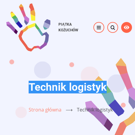
Przejdź
do
treści
PIĄTKA
KOŻUCHÓW
Technik logistyk
Strona główna
⟶
Technik logistyk