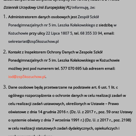
Dziennik Urzędowy Unii Europejskiej PL)
informuję, że
:
Administratorem danych osobowych jest
Zespół Szkół
Ponadgimnazjalnych nr 5 im. Leszka Kołakowskiego
z siedzibą
w
Kożuchowie
przy ulicy
22 Lipca 1807 5,
tel.
68 355 33 94,
email:
sekretariat@zsp5kozuchow.pl
Kontakt z Inspektorem Ochrony Danych w Zespole Szkół
Ponadgimnazjalnych nr 5 im. Leszka Kołakowskiego w Kożuchowie
możliwy jest pod numerem tel. 577 070 695 lub adresem email:
iod@zsp5kozuchow.pl
.
Dane osobowe będą przetwarzane na podstawie art. 6 ust. 1 lit. c
ogólnego rozporządzenia o ochronie danych w celu realizacji zadań w
celu realizacji zadań ustawowych, określonych w Ustawie – Prawo
oświatowe z dnia 14 grudnia 2016 r. (Dz. U. z 2017 r., poz. 59 oraz Ustawy
o systemie oświaty z dnia 7 września 1991 r.) (Dz. U. z 2017 r., poz. 2198)
w celu realizacji statutowych zadań dydaktycznych, opiekuńczych i