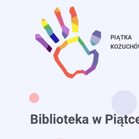
Przejdź
do
treści
PIĄTKA
KOŻUCH
Biblioteka w Piątc