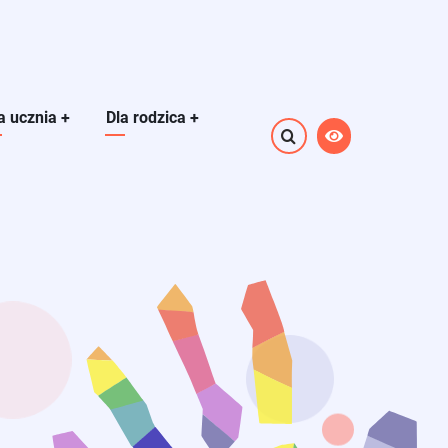
a ucznia
+
Dla rodzica
+