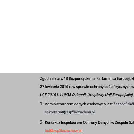
Zgodnie z art. 13 Rozporządzenia Parlamentu Europejski
27 kwietnia 2016 r. w sprawie ochrony osób fizycznych
(
4.5.2016 L 119/38 Dziennik Urzędowy Unii Europejskiej
Administratorem danych osobowych jest
Zespół Szkó
sekretariat@zsp5kozuchow.pl
Kontakt z Inspektorem Ochrony Danych w Zespole Szk
iod@zsp5kozuchow.pl
.