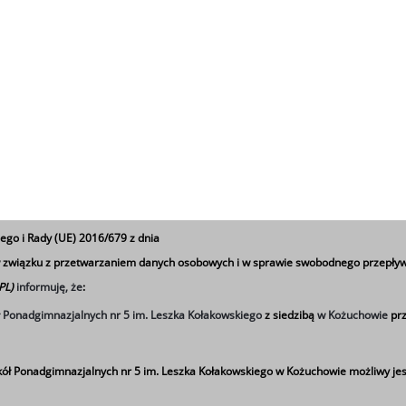
ego i Rady (UE) 2016/679 z dnia
 w związku z przetwarzaniem danych osobowych i w sprawie swobodnego przepływ
 PL)
informuję, że
:
ł Ponadgimnazjalnych nr 5 im. Leszka Kołakowskiego
z siedzibą
w Kożuchowie
prz
ół Ponadgimnazjalnych nr 5 im. Leszka Kołakowskiego w Kożuchowie możliwy jes