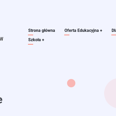
Main navigation
Strona główna
Oferta Edukacyjna
+
Dl
ÓW
Szkoła
+
e