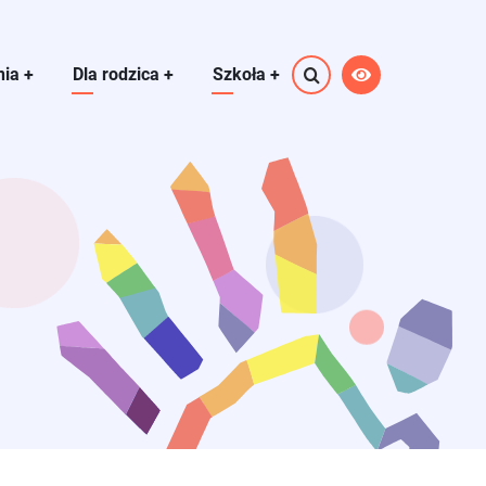
nia
+
Dla rodzica
+
Szkoła
+