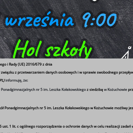
ego i Rady (UE) 2016/679 z dnia
 w związku z przetwarzaniem danych osobowych i w sprawie swobodnego przepływ
 PL)
informuję, że
:
ł Ponadgimnazjalnych nr 5 im. Leszka Kołakowskiego
z siedzibą
w Kożuchowie
prz
ół Ponadgimnazjalnych nr 5 im. Leszka Kołakowskiego w Kożuchowie możliwy jes
st. 1 lit. c
ogólnego rozporządzenia o ochronie danych w celu realizacji zadań 
 się 1 września o godzinie 9:00 w holu szkoły