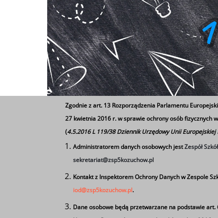
Zgodnie z art. 13 Rozporządzenia Parlamentu Europejski
27 kwietnia 2016 r. w sprawie ochrony osób fizycznych
(
4.5.2016 L 119/38 Dziennik Urzędowy Unii Europejskiej
Administratorem danych osobowych jest
Zespół Szkó
sekretariat@zsp5kozuchow.pl
Kontakt z Inspektorem Ochrony Danych w Zespole Szk
iod@zsp5kozuchow.pl
.
Dane osobowe będą przetwarzane na podstawie art. 6 u
Rozpoczęcie roku szkolnego odbędzie