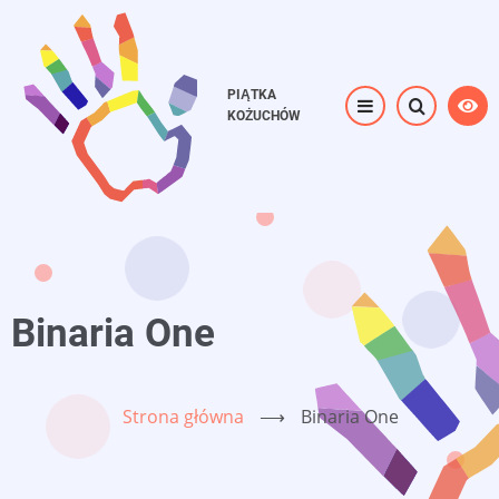
Przejdź
do
treści
PIĄTKA
KOŻUCHÓW
Binaria One
Strona główna
⟶
Binaria One