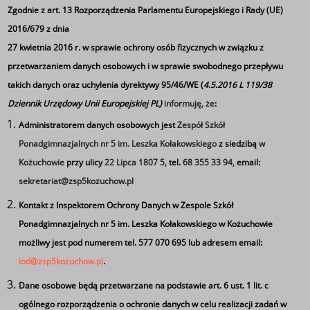
mniejszą atrakcyjność i rangę.
Zgodnie z art. 13 Rozporządzenia Parlamentu Europejskiego i Rady (UE)
2016/679 z dnia
Specjalne podziękowania należą się też uczniom z klasy
27 kwietnia 2016 r. w sprawie ochrony osób fizycznych w związku z
2TLI, którzy też się sprawdzili w pomocy do
przetwarzaniem danych osobowych i w sprawie swobodnego przepływu
przygotowania konkursu. Podobnie jak uczeń klasy o
takich danych oraz uchylenia dyrektywy 95/46/WE (
4.5.2016 L 119/38
kierunku technik informatyk 4TLI - Sławek Trubiłowicz,
Dziennik Urzędowy Unii Europejskiej PL)
informuję, że
:
który utworzył aplikację zliczającą punkty uczestników!!!
Administratorem danych osobowych jest
Zespół Szkół
Poniżej składy wszystkich drużyn w zwycięskiej kolejności:
Ponadgimnazjalnych nr 5 im. Leszka Kołakowskiego
z siedzibą
w
Kożuchowie
przy ulicy
22 Lipca 1807 5,
tel.
68 355 33 94,
email:
1 miejsce: WEBMASTERZY (Katolickie Gimnazjum nr 1 w
sekretariat@zsp5kozuchow.pl
Nowej Soli):
Kiraga Janm Patelka Bartłomiej, Irzykiewicz Jędrzej,
Kontakt z Inspektorem Ochrony Danych w Zespole Szkół
Stoparczyk Piotr
Ponadgimnazjalnych nr 5 im. Leszka Kołakowskiego w Kożuchowie
2 miejsce: ADMINI (Katolicka Szkoła Podstawowa nr 1 w
możliwy jest pod numerem tel. 577 070 695 lub adresem email:
Nowej Soli):
iod@zsp5kozuchow.pl
.
Grzecznik Łukasz, Zieniewicz Mikołaj, Paździorko Dominik,
Dane osobowe będą przetwarzane na podstawie art. 6 ust. 1 lit. c
Żurawski Adrian
ogólnego rozporządzenia o ochronie danych w celu realizacji zadań w