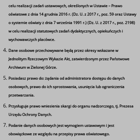
3 miejsce GRAFICY (Szkoła Podstawowa nr 1 w
celu realizacji zadań ustawowych, określonych w Ustawie – Prawo
Kożuchowie):
oświatowe z dnia 14 grudnia 2016 r. (Dz. U. z 2017 r., poz. 59 oraz Ustawy
Bednarz Joanna, Szperlik Aurelia, Guzik Adam
o systemie oświaty z dnia 7 września 1991 r.) (Dz. U. z 2017 r., poz. 2198)
4 miejsce YOUTUBERZY (Szkoła Podstawowa nr 2 w
w celu realizacji statutowych zadań dydaktycznych, opiekuńczych i
Kożuchowie):
wychowawczych placówce.
Korc Karol, Jakóbczak Marek, Kłopotek Kacper, Witkowski
Dane osobowe przechowywane będą przez okresy wskazane w
Karol
Jednolitym Rzeczowym Wykazie Akt, zatwierdzonym przez Państwowe
5 miejsce KODERZY ( Szkoła Podstawowa nr 1 w
Archiwum w Zielonej Górze.
Kożuchowie):
Lamentowicz Natalia, Dondajewski Michał, Papina Jakub
Posiadasz prawo do: żądania od administratora dostępu do danych
Ta strona wykorzystuje pliki cookie
osobowych, prawo do ich sprostowania, usunięcia lub ograniczenia
Używamy informacji zapisanych za pomocą plików
przetwarzania.
cookies w celu zapewnienia maksymalnej wygody w
Przysługuje prawo wniesienia skargi do organu nadzorczego, tj. Prezesa
Tagi
korzystaniu z naszego serwisu. Mogą też korzystać z nich
Urzędu Ochrony Danych.
współpracujące z nami firmy badawcze oraz reklamowe.
Binaria ONE
Konkurs Informatyczny Binaria
Jeżeli wyrażasz zgodę na zapisywanie informacji zawartej
Podanie danych osobowych jest wymogiem ustawowym i jest
w cookies kliknij na przycisk 'zgadzam się'. Jeśli nie
obowiązkowe ze względu na przepisy prawa oświatowego.