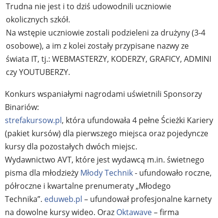
Trudna nie jest i to dziś udowodnili uczniowie
okolicznych szkół.
Na wstępie uczniowie zostali podzieleni za drużyny (3-4
osobowe), a im z kolei zostały przypisane nazwy ze
świata IT, tj.: WEBMASTERZY, KODERZY, GRAFICY, ADMINI
czy YOUTUBERZY.
Konkurs wspaniałymi nagrodami uświetnili Sponsorzy
Binariów:
strefakursow.pl
, która ufundowała 4 pełne Ścieżki Kariery
(pakiet kursów) dla pierwszego miejsca oraz pojedyncze
kursy dla pozostałych dwóch miejsc.
Wydawnictwo AVT, które jest wydawcą m.in. świetnego
pisma dla młodzieży
Młody Technik
- ufundowało roczne,
półroczne i kwartalne prenumeraty „Młodego
Technika”.
eduweb.pl
– ufundował profesjonalne karnety
na dowolne kursy wideo. Oraz
Oktawave
– firma