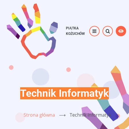
Przejdź
do
treści
PIĄTKA
KOŻUCHÓW
Technik Informatyk
Strona główna
⟶
Technik Informatyk