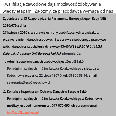
Kwalifikacje zawodowe dają możliwość zdobywania
wiedzy etapami. Załóżmy, że pracodawca wymaga od nas
umiejętności projektowania sieci komputerowych
Zgodnie z art. 13 Rozporządzenia Parlamentu Europejskiego i Rady (UE)
wówczas potrzebujemy kwalifikacji
EE.08, INF.02. Montaż i
2016/679 z dnia
eksploatacja systemów komputerowych, urządzeń
27 kwietnia 2016 r. w sprawie ochrony osób fizycznych w związku z
peryferyjnych i sieci.
Wystarczy, że przedstawimy
przetwarzaniem danych osobowych i w sprawie swobodnego przepływu
pracodawcy odpowiedni certyfikat mówiący o
takich danych oraz uchylenia dyrektywy 95/46/WE (
4.5.2016 L 119/38
posiadaniu danej kwalifikacji aby móc starać się o
Dziennik Urzędowy Unii Europejskiej PL)
informuję, że
:
posadę.
Administratorem danych osobowych jest
Zespół Szkół
Ponadgimnazjalnych nr 5 im. Leszka Kołakowskiego
z siedzibą
w
Oczywiście pełnię szczęścia uzyskujemy po zdobyciu
Kożuchowie
przy ulicy
22 Lipca 1807 5,
tel.
68 355 33 94,
email:
wszystkich kwalifikacji i posiadaniu tytułu technika
sekretariat@zsp5kozuchow.pl
informatyka, ale mimo wszystko możemy cieszyć się
kwalifikacją i pracą oraz jeśli jesteśmy osobą dorosłą w
Kontakt z Inspektorem Ochrony Danych w Zespole Szkół
trakcie nauki także pracować.
Ponadgimnazjalnych nr 5 im. Leszka Kołakowskiego w Kożuchowie
możliwy jest pod numerem tel. 577 070 695 lub adresem email:
Dodatkowo dyrektywa 2005/36/WE Parlamentu
iod@zsp5kozuchow.pl
.