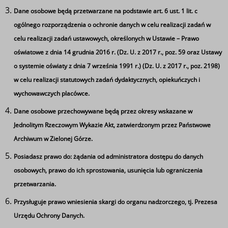
Europejskiego i Rady z dnia 7 września 2005 w sprawie
Dane osobowe będą przetwarzane na podstawie art. 6 ust. 1 lit. c
uznawania kwalifikacji zawodowych
daje możliwość
ogólnego rozporządzenia o ochronie danych w celu realizacji zadań w
każdemu obywatelowi państwa członkowskiego UE
celu realizacji zadań ustawowych, określonych w Ustawie – Prawo
uznania kwalifikacji do wykonywania zawodu
oświatowe z dnia 14 grudnia 2016 r. (Dz. U. z 2017 r., poz. 59 oraz Ustawy
regulowanego
lub działalności w państwie członkowskim
o systemie oświaty z dnia 7 września 1991 r.) (Dz. U. z 2017 r., poz. 2198)
innym niż to, w którym uzyskał kwalifikacje zawodowe.
w celu realizacji statutowych zadań dydaktycznych, opiekuńczych i
Czyli nasze kwalifikacje są pełnoprawne do tego aby
wychowawczych placówce.
starać się o pracę we wszystkich krajach UE np: w
Dane osobowe przechowywane będą przez okresy wskazane w
Wielkiej Brytanii, w Niemczech itp.
Jednolitym Rzeczowym Wykazie Akt, zatwierdzonym przez Państwowe
Archiwum w Zielonej Górze.
Kierunek Technik Informatyk może być rozszerzony o
innowację wojskową
.
Posiadasz prawo do: żądania od administratora dostępu do danych
Ta strona wykorzystuje pliki cookie
osobowych, prawo do ich sprostowania, usunięcia lub ograniczenia
Używamy informacji zapisanych za pomocą plików
przetwarzania.
cookies w celu zapewnienia maksymalnej wygody w
Przysługuje prawo wniesienia skargi do organu nadzorczego, tj. Prezesa
korzystaniu z naszego serwisu. Mogą też korzystać z nich
Urzędu Ochrony Danych.
Tagi
współpracujące z nami firmy badawcze oraz reklamowe.