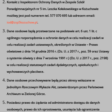
Kontakt z Inspektorem Ochrony Danych w Zespole Szkół
Antydepresyjny Telefon Forum Przeciwko Depresji (22)
Ponadgimnazjalnych nr 5 im. Leszka Kołakowskiego w Kożuchowie
594 91 00
możliwy jest pod numerem tel. 577 070 695 lub adresem email:
Forum Przeciw Depresji prowadzi Antydepresyjny
iod@zsp5kozuchow.pl
.
Telefon pod numerem (22) 594 91 00 czynny w każdą
Dane osobowe będą przetwarzane na podstawie art. 6 ust. 1 lit. c
środę i czwartek od 17.00 do 19.00 (koszt połączenia jak
ogólnego rozporządzenia o ochronie danych w celu realizacji zadań w
na numer stacjonarny wg taryfy operatora
celu realizacji zadań ustawowych, określonych w Ustawie – Prawo
telefonicznego).
oświatowe z dnia 14 grudnia 2016 r. (Dz. U. z 2017 r., poz. 59 oraz Ustawy
Więcej o projekcie na stronie:
o systemie oświaty z dnia 7 września 1991 r.) (Dz. U. z 2017 r., poz. 2198)
https://forumprzeciwdepresji.pl/wazne-telefony-
w celu realizacji statutowych zadań dydaktycznych, opiekuńczych i
antydepresyjne
wychowawczych placówce.
Dane osobowe przechowywane będą przez okresy wskazane w
Telefon zaufania dla dzieci 116 111
Jednolitym Rzeczowym Wykazie Akt, zatwierdzonym przez Państwowe
116 111 to pierwszy bezpłatny i ogólnopolski telefon
Archiwum w Zielonej Górze.
zaufania dla młodych ludzi, który prowadzi Fundacja
„Dajemy Dzieciom Siłę”. https://116111.pl/
Posiadasz prawo do: żądania od administratora dostępu do danych
Ta strona wykorzystuje pliki cookie
osobowych, prawo do ich sprostowania, usunięcia lub ograniczenia