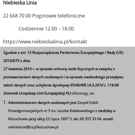
Niebieska Linia
22 668 70 00 Pogotowie telefoniczne
Codziennie 12.00 – 18.00
https://www.niebieskalinia.pl/kontakt
Zgodnie z art. 13 Rozporządzenia Parlamentu Europejskiego i Rady (UE)
Telefon Zaufania dla dzieci i Młodzieży
2016/679 z dnia
Ważne telefony antydepresyjne
– Forum Przeciw
27 kwietnia 2016 r. w sprawie ochrony osób fizycznych w związku z
Depresji ITAKA
przetwarzaniem danych osobowych i w sprawie swobodnego przepływu
takich danych oraz uchylenia dyrektywy 95/46/WE (
4.5.2016 L 119/38
Antydepresyjny Telefon Zaufania (22) 484 88 01
Dziennik Urzędowy Unii Europejskiej PL)
informuję, że
:
„Antydepresyjny Telefon Zaufania” prowadzi Fundacja
Administratorem danych osobowych jest
Zespół Szkół
ITAKA – Centrum Poszukiwań Ludzi Zaginionych pod
Ponadgimnazjalnych nr 5 im. Leszka Kołakowskiego
z siedzibą
w
numerem (22) 484 88 01. Dni i godziny na przestrzeni lat
Kożuchowie
przy ulicy
22 Lipca 1807 5,
tel.
68 355 33 94,
email:
się zmieniały, dlatego najlepiej sprawdzić szczegóły na
sekretariat@zsp5kozuchow.pl
stronie: http://stopdepresji.pl/