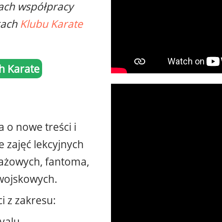
ach współpracy
gach
Klubu Karate
ch Karate
o nowe treści i
 zajęć lekcyjnych
tażowych, fantoma,
 wojskowych.
i z zakresu:
valu