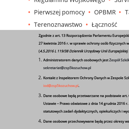
Pierwszej pomocy
OPBMR
T
Terenoznawstwo
Łączność
Zgodnie z art. 13 Rozporządzenia Parlamentu Europejski
Bieg Rekruta
27 kwietnia 2016 r. w sprawie ochrony osób fizycznych
(
4.5.2016 L 119/38 Dziennik Urzędowy Unii Europejskiej
Administratorem danych osobowych jest
Zespół Szkó
Powiatowy Konkurs Str
sekretariat@zsp5kozuchow.pl
Kontakt z Inspektorem Ochrony Danych w Zespole Szk
iod@zsp5kozuchow.pl
.
Filmy z innowacji wojs
Dane osobowe będą przetwarzane na podstawie art. 6 u
Ustawie – Prawo oświatowe z dnia 14 grudnia 2016 r. (D
statutowych zadań dydaktycznych, opiekuńczych i w
Dla kogo jest innowacj
Dane osobowe przechowywane będą przez okresy wsk