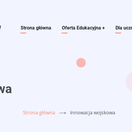
W
Main navigation
Strona główna
Oferta Edukacyjna
+
Dla ucz
wa
Strona główna
⟶
Innowacja wojskowa