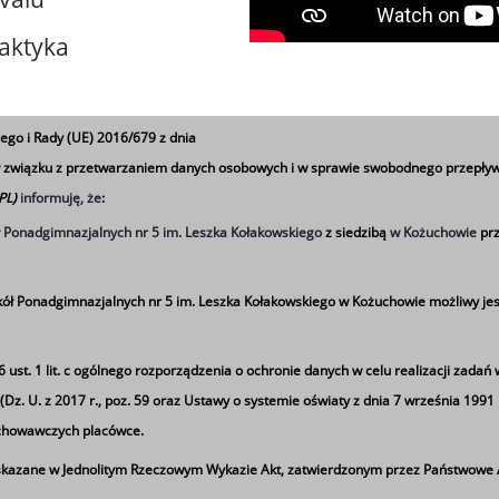
aktyka
ego i Rady (UE) 2016/679 z dnia
 w związku z przetwarzaniem danych osobowych i w sprawie swobodnego przepływ
 PL)
informuję, że
:
ł Ponadgimnazjalnych nr 5 im. Leszka Kołakowskiego
z siedzibą
w Kożuchowie
prz
zelectwa Sportowego
ół Ponadgimnazjalnych nr 5 im. Leszka Kołakowskiego w Kożuchowie możliwy jes
kowej
st. 1 lit. c
ogólnego rozporządzenia o ochronie danych w celu realizacji zadań 
z. U. z 2017 r., poz. 59 oraz Ustawy o systemie oświaty z dnia 7 września 1991 r.)
ychowawczych placówce.
a wojskowa?
azane w Jednolitym Rzeczowym Wykazie Akt, zatwierdzonym przez Państwowe A