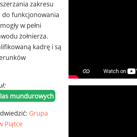
oszerzania zakresu
m do funkcjonowania
 mogły w pełni
wodu żołnierza.
ifikowaną kadrę i są
ierunków
uł:
 klas mundurowych
 odwiedzić:
Grupa
 Piątce