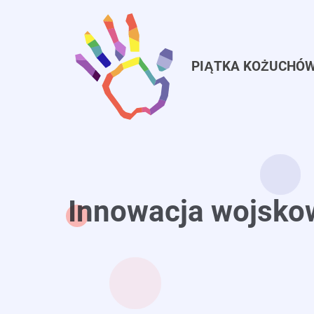
Przejdź
do
treści
PIĄTKA KOŻUCHÓ
Innowacja wojsko