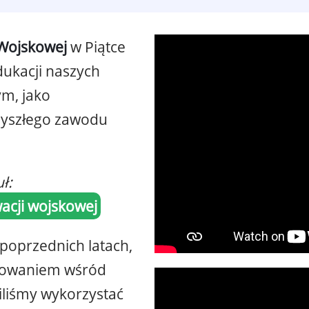
 Wojskowej
w Piątce
dukacji naszych
m, jako
zyszłego zawodu
uł:
acji wojskowej
poprzednich latach,
esowaniem wśród
iliśmy wykorzystać