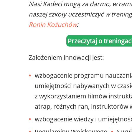
Nasi Kadeci mogą za darmo, w ram
naszej szkoły uczestniczyć w trenin
Ronin Kożuchów
:
Przeczytaj o treninga
Założeniem innowacji jest:
wzbogacenie programu nauczania 
umiejętności nabywanych w czasie
z wykorzystaniem filmów instruk
atrap, różnych ran, instruktorów
wzbogacenie wiedzy i umiejętnośc
Regulaminu Wojskowego
Survi