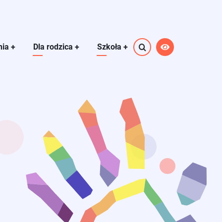
nia
+
Dla rodzica
+
Szkoła
+