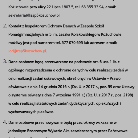
Europejskiego i Rady (UE) 2016/679
Kożuchowie
przy ulicy
22 Lipca 1807 5,
tel.
68 355 33 94,
email:
z dnia 27 kwietnia 2016 r. w sprawie ochrony osób
sekretariat@zsp5kozuchow.pl
fizycznych w związku z przetwarzaniem danych
Kontakt z Inspektorem Ochrony Danych w Zespole Szkół
osobowych i w sprawie swobodnego przepływu takich
Ponadgimnazjalnych nr 5 im. Leszka Kołakowskiego w Kożuchowie
danych oraz uchylenia dyrektywy 95/46/WE (ogólne
możliwy jest pod numerem tel. 577 070 695 lub adresem email:
rozporządzenie o ochronie danych) Administrator
iod@zsp5kozuchow.pl
.
wyznaczył Inspektora Ochrony Danych.
Dane osobowe będą przetwarzane na podstawie art. 6 ust. 1 lit. c
ogólnego rozporządzenia o ochronie danych w celu realizacji zadań w
celu realizacji zadań ustawowych, określonych w Ustawie – Prawo
Obowiązki Inspektora Ochrony Danych pełni Pan
oświatowe z dnia 14 grudnia 2016 r. (Dz. U. z 2017 r., poz. 59 oraz Ustawy
Dominik Rusak, z którym można kontaktować się za
o systemie oświaty z dnia 7 września 1991 r.) (Dz. U. z 2017 r., poz. 2198)
pośrednictwem poczty elektronicznej pod adresem e-
w celu realizacji statutowych zadań dydaktycznych, opiekuńczych i
mail:
wychowawczych placówce.
iod@zsp5kozuchow.pl
Dane osobowe przechowywane będą przez okresy wskazane w
Tagi
Jednolitym Rzeczowym Wykazie Akt, zatwierdzonym przez Państwowe