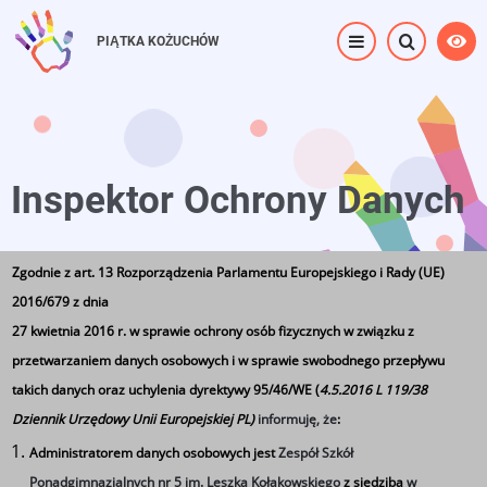
Przejdź
do
PIĄTKA KOŻUCHÓW
treści
Inspektor Ochrony Danych
Zgodnie z art. 13 Rozporządzenia Parlamentu Europejskiego i Rady (UE)
Strona główna
⟶
Inspektor Ochrony Danych
2016/679 z dnia
27 kwietnia 2016 r. w sprawie ochrony osób fizycznych w związku z
przetwarzaniem danych osobowych i w sprawie swobodnego przepływu
takich danych oraz uchylenia dyrektywy 95/46/WE (
4.5.2016 L 119/38
Dziennik Urzędowy Unii Europejskiej PL)
informuję, że
:
Inspektor Ochrony Danych
Administratorem danych osobowych jest
Zespół Szkół
Zgodnie z art. 37 ust. 1 Rozporządzenia Parlamentu
Ponadgimnazjalnych nr 5 im. Leszka Kołakowskiego
z siedzibą
w