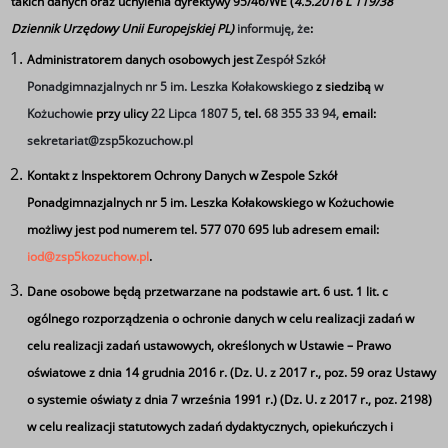
takich danych oraz uchylenia dyrektywy 95/46/WE (
4.5.2016 L 119/38
Pliki
Dziennik Urzędowy Unii Europejskiej PL)
informuję, że
:
Lista zakwalifikowanych do przyjecia - technik logistyk
Administratorem danych osobowych jest
Zespół Szkół
w ZSP 5.pdf
Ponadgimnazjalnych nr 5 im. Leszka Kołakowskiego
z siedzibą
w
Lista niezakwalifikowanych - Technikum w ZSP 5.pdf
Kożuchowie
przy ulicy
22 Lipca 1807 5,
tel.
68 355 33 94,
email:
Lista niezakwalifikowanych - Branżowa Szkoła I Stopnia
sekretariat@zsp5kozuchow.pl
w ZSP 5.pdf
Kontakt z Inspektorem Ochrony Danych w Zespole Szkół
Lista zakfalifikowanych do przyjęcia - Branżowa Szkoła
Ponadgimnazjalnych nr 5 im. Leszka Kołakowskiego w Kożuchowie
I Stopnia w ZSP 5.pdf
możliwy jest pod numerem tel. 577 070 695 lub adresem email:
Lista- Technik informatyk.pdf
iod@zsp5kozuchow.pl
.
Dane osobowe będą przetwarzane na podstawie art. 6 ust. 1 lit. c
ogólnego rozporządzenia o ochronie danych w celu realizacji zadań w
Tagi
celu realizacji zadań ustawowych, określonych w Ustawie – Prawo
Wyniki naboru
oświatowe z dnia 14 grudnia 2016 r. (Dz. U. z 2017 r., poz. 59 oraz Ustawy
o systemie oświaty z dnia 7 września 1991 r.) (Dz. U. z 2017 r., poz. 2198)
w celu realizacji statutowych zadań dydaktycznych, opiekuńczych i