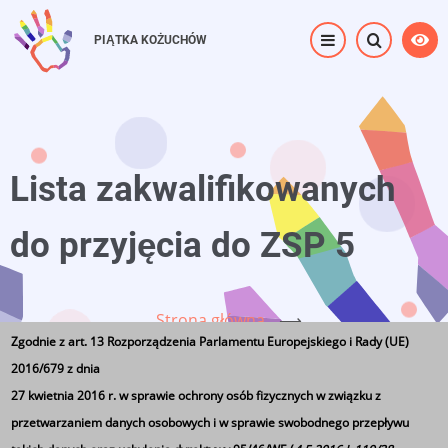
Przejdź
do
PIĄTKA KOŻUCHÓW
treści
Lista zakwalifikowanych
do przyjęcia do ZSP 5
Strona główna
⟶
Zgodnie z art. 13 Rozporządzenia Parlamentu Europejskiego i Rady (UE)
Lista zakwalifikowanych do przyjęcia do ZSP 5
2016/679 z dnia
27 kwietnia 2016 r. w sprawie ochrony osób fizycznych w związku z
przetwarzaniem danych osobowych i w sprawie swobodnego przepływu