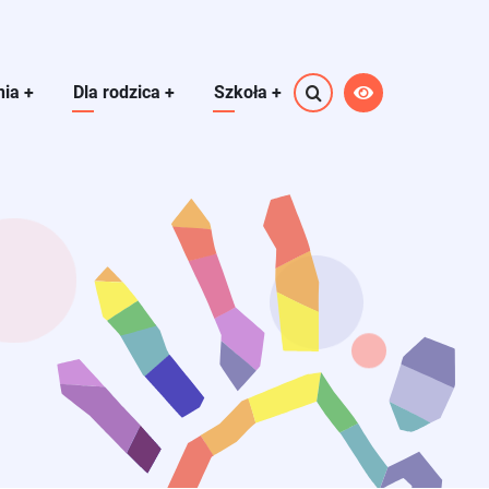
nia
+
Dla rodzica
+
Szkoła
+