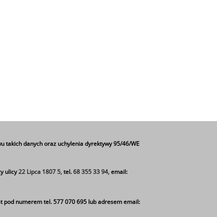
u takich danych oraz uchylenia dyrektywy 95/46/WE
y ulicy
22 Lipca 1807 5,
tel.
68 355 33 94,
email:
t pod numerem tel. 577 070 695 lub adresem email: