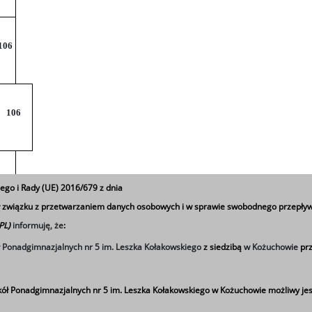
106
106
106
ego i Rady (UE) 2016/679 z dnia
 w związku z przetwarzaniem danych osobowych i w sprawie swobodnego przepływ
 PL)
informuję, że
:
106
ł Ponadgimnazjalnych nr 5 im. Leszka Kołakowskiego
z siedzibą
w Kożuchowie
prz
ół Ponadgimnazjalnych nr 5 im. Leszka Kołakowskiego w Kożuchowie możliwy jes