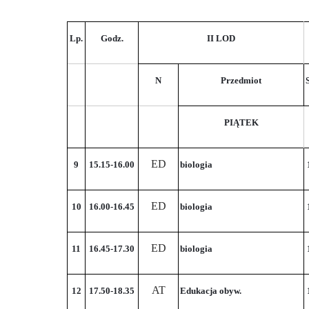
Lp.
Godz.
II LOD
N
Przedmiot
PIĄTEK
ED
9
15.15-16.00
biologia
ED
10
16.00-16.45
biologia
ED
11
16.45-17.30
biologia
AT
12
17.50-18.35
Edukacja obyw.