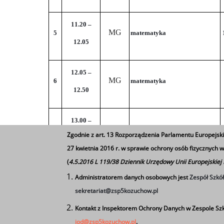
11.20 –
MG
5
matematyka
12.05
12.05 –
MG
6
matematyka
12.50
13.00 –
MG
7
matematyka
Zgodnie z art. 13 Rozporządzenia Parlamentu Europejski
13.45
27 kwietnia 2016 r. w sprawie ochrony osób fizycznych
(
4.5.2016 L 119/38 Dziennik Urzędowy Unii Europejskiej
13.45 –
MG
8
matematyka
Administratorem danych osobowych jest
Zespół Szkó
14.30
sekretariat@zsp5kozuchow.pl
Kontakt z Inspektorem Ochrony Danych w Zespole Szk
14.30 –
iod@zsp5kozuchow.pl
.