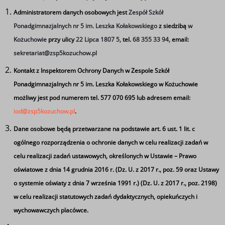
Administratorem danych osobowych jest
Zespół Szkół
Ponadgimnazjalnych nr 5 im. Leszka Kołakowskiego
z siedzibą
w
Kożuchowie
przy ulicy
22 Lipca 1807 5,
tel.
68 355 33 94,
email:
sekretariat@zsp5kozuchow.pl
Kontakt z Inspektorem Ochrony Danych w Zespole Szkół
Ponadgimnazjalnych nr 5 im. Leszka Kołakowskiego w Kożuchowie
możliwy jest pod numerem tel. 577 070 695 lub adresem email:
iod@zsp5kozuchow.pl
.
Dane osobowe będą przetwarzane na podstawie art. 6 ust. 1 lit. c
ogólnego rozporządzenia o ochronie danych w celu realizacji zadań w
Uprzejmie informujemy, że z dniem 01.09.2021 roku
celu realizacji zadań ustawowych, określonych w Ustawie – Prawo
Zespół Szkół Ponadgimnazjalnych nr 5 w im. Leszka
oświatowe z dnia 14 grudnia 2016 r. (Dz. U. z 2017 r., poz. 59 oraz Ustawy
Kołakowskiego mieszczący się przy ul. 22 Lipca 1807 5 w
o systemie oświaty z dnia 7 września 1991 r.) (Dz. U. z 2017 r., poz. 2198)
Kożuchowe zmienia adres e-mail do korespondencji z
w celu realizacji statutowych zadań dydaktycznych, opiekuńczych i
dotychczasowego zsp5kozuchow@wp.pl na
wychowawczych placówce.
sekretariat@zsp5kozuchow.pl.