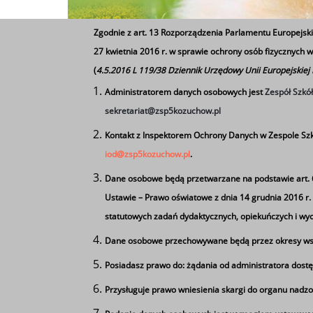
Zgodnie z art. 13 Rozporządzenia Parlamentu Europejski
27 kwietnia 2016 r. w sprawie ochrony osób fizycznych
(
4.5.2016 L 119/38 Dziennik Urzędowy Unii Europejskiej
Administratorem danych osobowych jest
Zespół Szkó
sekretariat@zsp5kozuchow.pl
Kontakt z Inspektorem Ochrony Danych w Zespole Szk
iod@zsp5kozuchow.pl
.
Dane osobowe będą przetwarzane na podstawie art. 6 u
Ustawie – Prawo oświatowe z dnia 14 grudnia 2016 r. (D
statutowych zadań dydaktycznych, opiekuńczych i w
Dane osobowe przechowywane będą przez okresy wsk
Tagi
Posiadasz prawo do: żądania od administratora dostę
Życzenia wielkanocne
Przysługuje prawo wniesienia skargi do organu nadzo