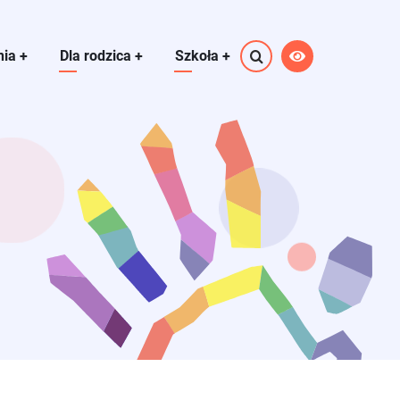
nia
+
Dla rodzica
+
Szkoła
+