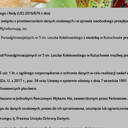
ego i Rady (UE) 2016/679 z dnia
 w związku z przetwarzaniem danych osobowych i w sprawie swobodnego przepływ
 PL)
informuję, że
:
ł Ponadgimnazjalnych nr 5 im. Leszka Kołakowskiego
z siedzibą
w Kożuchowie
prz
ół Ponadgimnazjalnych nr 5 im. Leszka Kołakowskiego w Kożuchowie możliwy jes
st. 1 lit. c
ogólnego rozporządzenia o ochronie danych w celu realizacji zadań 
z. U. z 2017 r., poz. 59 oraz Ustawy o systemie oświaty z dnia 7 września 1991 r.)
ychowawczych placówce.
azane w Jednolitym Rzeczowym Wykazie Akt, zatwierdzonym przez Państwowe A
pu do danych osobowych, prawo do ich sprostowania, usunięcia lub ograniczenia
rczego, tj. Prezesa Urzędu Ochrony Danych.
Ta strona wykorzystuje pliki cookie