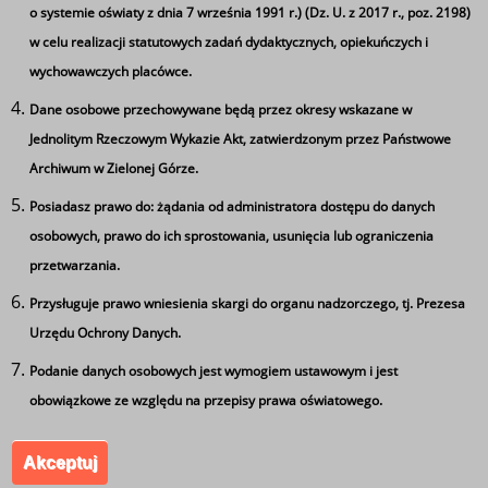
czytelników. Podczas akcji zachęcają do czytania,
o systemie oświaty z dnia 7 września 1991 r.) (Dz. U. z 2017 r., poz. 2198)
reklamują swoją książkę, dzielą się swoimi opiniami i
w celu realizacji statutowych zadań dydaktycznych, opiekuńczych i
spostrzeżeniami. Dzięki tej akcji w pierwszym dniu kilka z
wychowawczych placówce.
książek znalazło swoich nowych właścicieli!
Dane osobowe przechowywane będą przez okresy wskazane w
Jednolitym Rzeczowym Wykazie Akt, zatwierdzonym przez Państwowe
Archiwum w Zielonej Górze.
Tagi
Posiadasz prawo do: żądania od administratora dostępu do danych
Ta strona wykorzystuje pliki cookie
osobowych, prawo do ich sprostowania, usunięcia lub ograniczenia
książki pod choinkę
Używamy informacji zapisanych za pomocą plików
przetwarzania.
cookies w celu zapewnienia maksymalnej wygody w
Przysługuje prawo wniesienia skargi do organu nadzorczego, tj. Prezesa
korzystaniu z naszego serwisu. Mogą też korzystać z nich
Urzędu Ochrony Danych.
współpracujące z nami firmy badawcze oraz reklamowe.
Zespół Szkół Ponadgimnazjalnych nr 5 im. Leszka
Jeżeli wyrażasz zgodę na zapisywanie informacji zawartej
Podanie danych osobowych jest wymogiem ustawowym i jest
Kołakowskiego w Kożuchowie. Wszystkie prawa
w cookies kliknij na przycisk 'zgadzam się'. Jeśli nie
obowiązkowe ze względu na przepisy prawa oświatowego.
zastrzeżone.
wyrażasz zgody, ustawienia dotyczące plików cookies
Akceptuj
możesz zmienić w swojej przeglądarce.
Zgadzam się