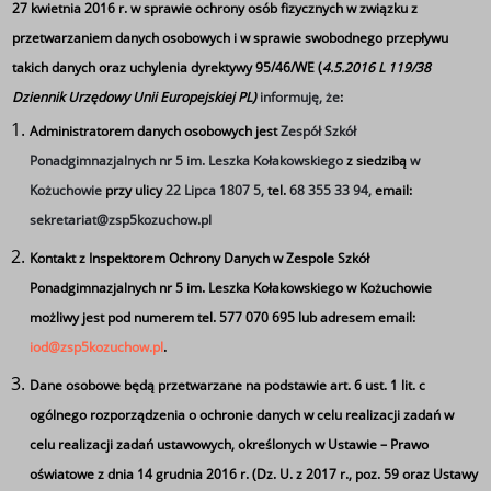
27 kwietnia 2016 r. w sprawie ochrony osób fizycznych w związku z
przetwarzaniem danych osobowych i w sprawie swobodnego przepływu
takich danych oraz uchylenia dyrektywy 95/46/WE (
4.5.2016 L 119/38
Dziennik Urzędowy Unii Europejskiej PL)
informuję, że
:
Administratorem danych osobowych jest
Zespół Szkół
Ponadgimnazjalnych nr 5 im. Leszka Kołakowskiego
z siedzibą
w
Kożuchowie
przy ulicy
22 Lipca 1807 5,
tel.
68 355 33 94,
email:
sekretariat@zsp5kozuchow.pl
Akcja promująca czytelnictwo w ramach Narodowego
Programu Rozwoju Czytelnictwa 2.0 pod hasłem
Kontakt z Inspektorem Ochrony Danych w Zespole Szkół
„Książka pod choinkę” rozpoczęła się 12 grudnia i
Ponadgimnazjalnych nr 5 im. Leszka Kołakowskiego w Kożuchowie
potrwa do 19 grudnia. W myśl założeń przedsięwzięcia
możliwy jest pod numerem tel. 577 070 695 lub adresem email:
uczniowie oraz nauczyciele dostarczają książki z
iod@zsp5kozuchow.pl
.
domowych biblioteczek i wymieniają się (nieodpłatnie)
Dane osobowe będą przetwarzane na podstawie art. 6 ust. 1 lit. c
między sobą traktując tę czynność, jako dzielenie się
ogólnego rozporządzenia o ochronie danych w celu realizacji zadań w
prezentami. Dzięki temu książki dostają swoją kolejną
celu realizacji zadań ustawowych, określonych w Ustawie – Prawo
szansę aby stać się obiektem zainteresowań
oświatowe z dnia 14 grudnia 2016 r. (Dz. U. z 2017 r., poz. 59 oraz Ustawy