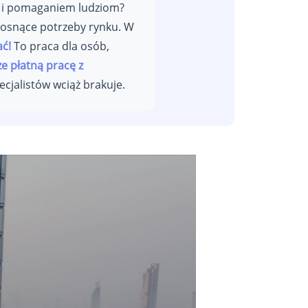
i i pomaganiem ludziom?
rosnące potrzeby rynku. W
ać!
To praca dla osób,
ze płatną pracę z
ecjalistów wciąż brakuje.