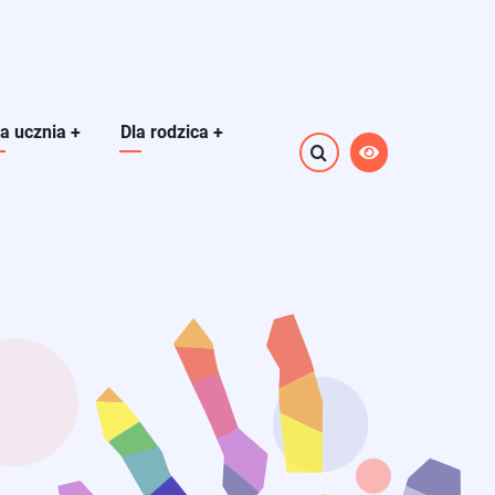
la ucznia
+
Dla rodzica
+