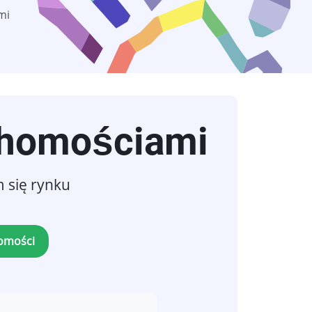
mi
chomościami
 się rynku
homości