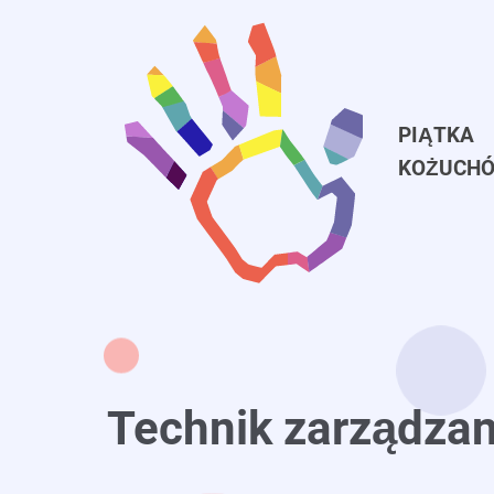
Przejdź
do
treści
PIĄTKA
KOŻUCH
Technik zarządza