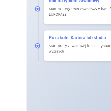
Rok 5: Dyplom zawodowy
Matura + egzamin zawodowy = kwalifi
EUROPASS
Po szkole: Kariera lub studia
Start pracy zawodowej lub kontynuac
wyższych