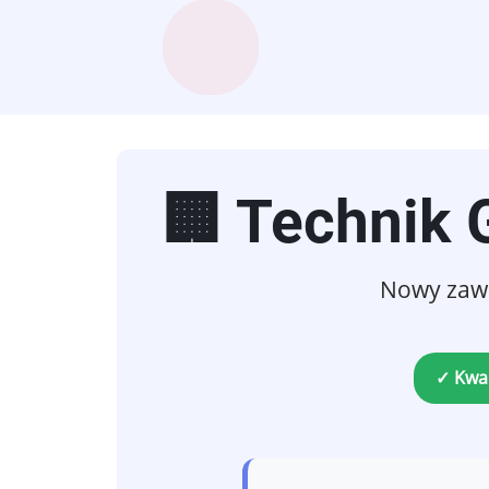
🏢 Technik
Nowy zawó
✓ Kwal