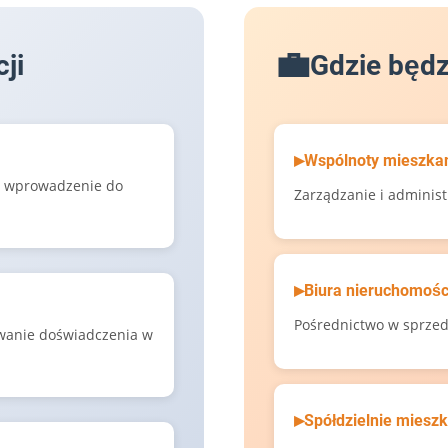
ji
Gdzie będ
Wspólnoty mieszka
, wprowadzenie do
Zarządzanie i adminis
Biura nieruchomośc
Pośrednictwo w sprzed
wanie doświadczenia w
Spółdzielnie miesz