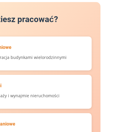
ziesz pracować?
niowe
tracja budynkami wielorodzinnymi
i
aży i wynajmie nieruchomości
kaniowe