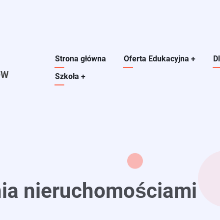
Main navigation
Strona główna
Oferta Edukacyjna
+
D
ÓW
Szkoła
+
nia nieruchomościami