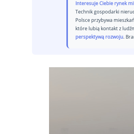
Interesuje Ciebie rynek m
Technik gospodarki nier
Polsce przybywa mieszkań
które lubią kontakt z ludź
perspektywą rozwoju
. Br