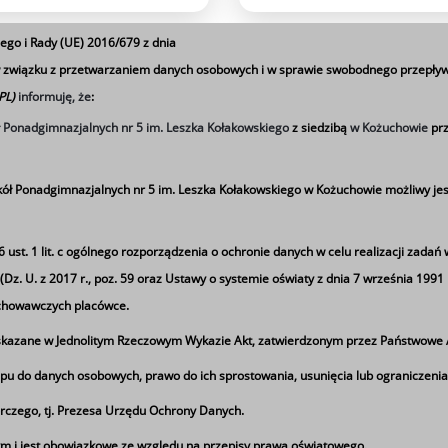
ego i Rady (UE) 2016/679 z dnia
 w związku z przetwarzaniem danych osobowych i w sprawie swobodnego przepływ
 PL)
informuję, że
:
🚀 Dołącz do nas w nadchodzącej rekrutacji!
ł Ponadgimnazjalnych nr 5 im. Leszka Kołakowskiego
z siedzibą
w Kożuchowie
prz
w maju 2026 roku. Bądź na bieżąco z naszymi aktualnościami i jak
Sprawdź harmonogram naboru
ół Ponadgimnazjalnych nr 5 im. Leszka Kołakowskiego w Kożuchowie możliwy jes
📧 Kontakt:
sekretariat@sp5kozuchow.pl
| ☎️ Tel:
(68) 355 3394
st. 1 lit. c
ogólnego rozporządzenia o ochronie danych w celu realizacji zadań 
z. U. z 2017 r., poz. 59 oraz Ustawy o systemie oświaty z dnia 7 września 1991 r.)
ychowawczych placówce.
azane w Jednolitym Rzeczowym Wykazie Akt, zatwierdzonym przez Państwowe A
pu do danych osobowych, prawo do ich sprostowania, usunięcia lub ograniczenia
rczego, tj. Prezesa Urzędu Ochrony Danych.
Ta strona wykorzystuje pliki cookie
 i jest obowiązkowe ze względu na przepisy prawa oświatowego.