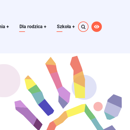
nia
+
Dla rodzica
+
Szkoła
+