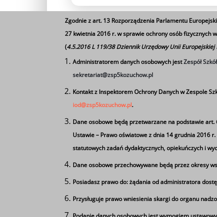
Zgodnie z art. 13 Rozporządzenia Parlamentu Europejski
27 kwietnia 2016 r. w sprawie ochrony osób fizycznych
(
4.5.2016 L 119/38 Dziennik Urzędowy Unii Europejskiej
Administratorem danych osobowych jest
Zespół Szkó
Rekrutacja na nowe kierunki rozpocznie się 
sekretariat@zsp5kozuchow.pl
Kontakt z Inspektorem Ochrony Danych w Zespole Szk
iod@zsp5kozuchow.pl
.
Dane osobowe będą przetwarzane na podstawie art. 6 u
Ustawie – Prawo oświatowe z dnia 14 grudnia 2016 r. (D
statutowych zadań dydaktycznych, opiekuńczych i w
Dane osobowe przechowywane będą przez okresy wsk
Posiadasz prawo do: żądania od administratora dostę
Tagi
Przysługuje prawo wniesienia skargi do organu nadzo
Podanie danych osobowych jest wymogiem ustawowym