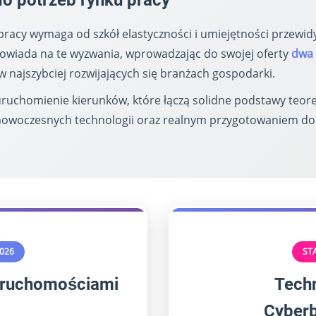
o potrzeb rynku pracy
pracy wymaga od szkół elastyczności i umiejętności przewid
wiada na te wyzwania, wprowadzając do swojej oferty
dwa 
w najszybciej rozwijających się branżach gospodarki.
ruchomienie kierunków, które łączą solidne podstawy teore
nowoczesnych technologii oraz realnym przygotowaniem d
026
ST
eruchomościami
Techn
Cyber