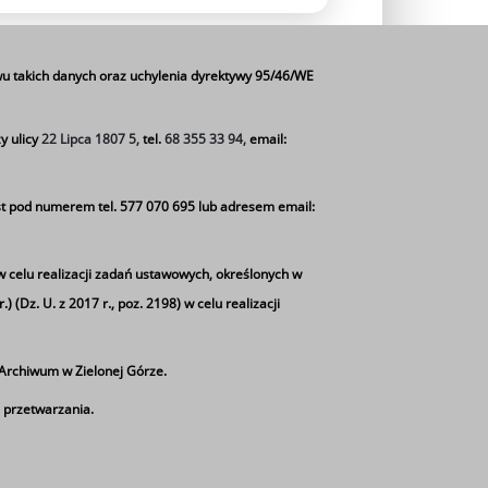
u takich danych oraz uchylenia dyrektywy 95/46/WE
y ulicy
22 Lipca 1807 5,
tel.
68 355 33 94,
email:
o pierwszy dowiedz się o szczegółach naboru.
t pod numerem tel. 577 070 695 lub adresem email:
w celu realizacji zadań ustawowych, określonych w
 (Dz. U. z 2017 r., poz. 2198) w celu realizacji
rchiwum w Zielonej Górze.
 przetwarzania.