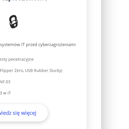
🔒
e systemów IT przed cyberzagrożeniami
esty penetracyjne
(Flipper Zero, USB Rubber Ducky)
INF.03
d w IT
iedz się więcej