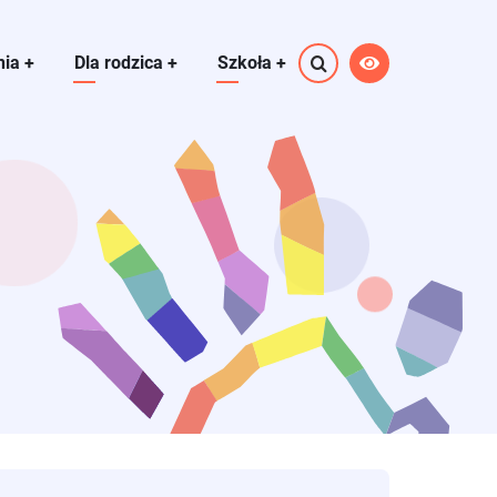
nia
+
Dla rodzica
+
Szkoła
+