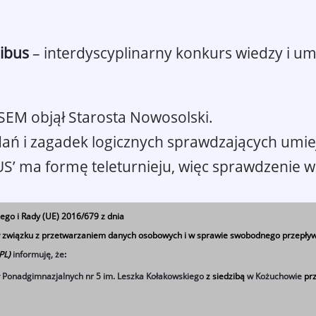
ibus
– interdyscyplinarny konkurs wiedzy i um
M objął Starosta Nowosolski.
ń i zagadek logicznych sprawdzających umiej
BUS’ ma formę teleturnieju, więc sprawdzenie w
ego i Rady (UE) 2016/679 z dnia
 w związku z przetwarzaniem danych osobowych i w sprawie swobodnego przepływ
 PL)
informuję, że
:
ł Ponadgimnazjalnych nr 5 im. Leszka Kołakowskiego
z siedzibą
w Kożuchowie
prz