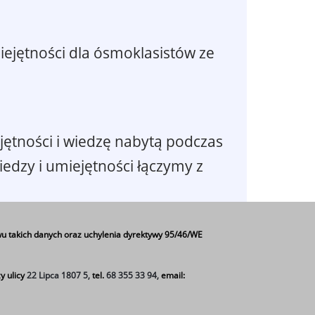
iejętności dla ósmoklasistów ze
ętności i wiedzę nabytą podczas
iedzy i umiejętności łączymy z
u takich danych oraz uchylenia dyrektywy 95/46/WE
y ulicy
22 Lipca 1807 5,
tel.
68 355 33 94,
email: