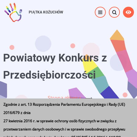
Przejdź
do
PIĄTKA KOŻUCHÓW
treści
Powiatowy Konkurs z
Przedsiębiorczości
Strona główna
⟶
Zgodnie z art. 13 Rozporządzenia Parlamentu Europejskiego i Rady (UE)
Powiatowy Konkurs z Przedsiębiorczości
2016/679 z dnia
27 kwietnia 2016 r. w sprawie ochrony osób fizycznych w związku z
przetwarzaniem danych osobowych i w sprawie swobodnego przepływu