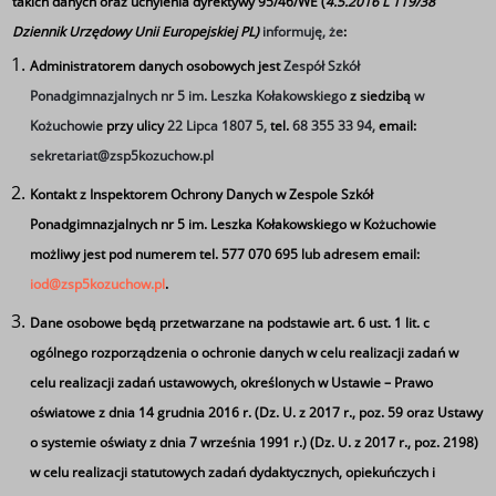
takich danych oraz uchylenia dyrektywy 95/46/WE (
4.5.2016 L 119/38
Dziennik Urzędowy Unii Europejskiej PL)
informuję, że
:
Powiatowy Konkurs z
Administratorem danych osobowych jest
Zespół Szkół
Ponadgimnazjalnych nr 5 im. Leszka Kołakowskiego
z siedzibą
w
Przedsiębiorczości
Kożuchowie
przy ulicy
22 Lipca 1807 5,
tel.
68 355 33 94,
email:
sekretariat@zsp5kozuchow.pl
Piątka od kilkunastu lat organizuje Powiatowy
Kontakt z Inspektorem Ochrony Danych w Zespole Szkół
Konkurs z Przedsiębiorczości
“WŁASNY BIZNES”
.
Ponadgimnazjalnych nr 5 im. Leszka Kołakowskiego w Kożuchowie
Konkurs kierowany jest do uczniów szkół
możliwy jest pod numerem tel. 577 070 695 lub adresem email:
ponadgimnazjalnych /ponadpodstawowych powiatu
iod@zsp5kozuchow.pl
.
nowosolskiego.
Dane osobowe będą przetwarzane na podstawie art. 6 ust. 1 lit. c
Konkurs z Przedsiębiorczości ma charakter
ogólnego rozporządzenia o ochronie danych w celu realizacji zadań w
zespołowy. Do udziału w konkursie każda szkoła
celu realizacji zadań ustawowych, określonych w Ustawie – Prawo
może zgłosić dwa 3-osobowe zespoły.
oświatowe z dnia 14 grudnia 2016 r. (Dz. U. z 2017 r., poz. 59 oraz Ustawy
o systemie oświaty z dnia 7 września 1991 r.) (Dz. U. z 2017 r., poz. 2198)
w celu realizacji statutowych zadań dydaktycznych, opiekuńczych i