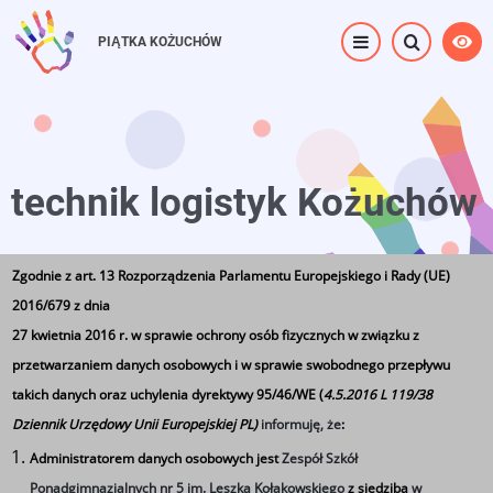
Przejdź
do
PIĄTKA KOŻUCHÓW
treści
technik logistyk Kożuchów
Zgodnie z art. 13 Rozporządzenia Parlamentu Europejskiego i Rady (UE)
Strona główna
⟶
technik logistyk Kożuchów
2016/679 z dnia
27 kwietnia 2016 r. w sprawie ochrony osób fizycznych w związku z
przetwarzaniem danych osobowych i w sprawie swobodnego przepływu
takich danych oraz uchylenia dyrektywy 95/46/WE (
4.5.2016 L 119/38
Dziennik Urzędowy Unii Europejskiej PL)
informuję, że
:
Powiatowy Konkurs z
Administratorem danych osobowych jest
Zespół Szkół
Ponadgimnazjalnych nr 5 im. Leszka Kołakowskiego
z siedzibą
w