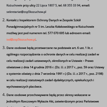
Przedsiębiorczości
Kożuchowie
przy ulicy
22 Lipca 1807 5,
tel.
68 355 33 94,
email:
sekretariat@zsp5kozuchow.pl
Piątka od kilkunastu lat organizuje Powiatowy
Konkurs z Przedsiębiorczości
“WŁASNY BIZNES”
.
Kontakt z Inspektorem Ochrony Danych w Zespole Szkół
Ponadgimnazjalnych nr 5 im. Leszka Kołakowskiego w Kożuchowie
Konkurs kierowany jest do uczniów szkół
możliwy jest pod numerem tel. 577 070 695 lub adresem email:
ponadgimnazjalnych /ponadpodstawowych powiatu
iod@zsp5kozuchow.pl
.
nowosolskiego.
Dane osobowe będą przetwarzane na podstawie art. 6 ust. 1 lit. c
Konkurs z Przedsiębiorczości ma charakter
ogólnego rozporządzenia o ochronie danych w celu realizacji zadań w
zespołowy. Do udziału w konkursie każda szkoła
celu realizacji zadań ustawowych, określonych w Ustawie – Prawo
może zgłosić dwa 3-osobowe zespoły.
oświatowe z dnia 14 grudnia 2016 r. (Dz. U. z 2017 r., poz. 59 oraz Ustawy
o systemie oświaty z dnia 7 września 1991 r.) (Dz. U. z 2017 r., poz. 2198)
w celu realizacji statutowych zadań dydaktycznych, opiekuńczych i
wychowawczych placówce.
Dane osobowe przechowywane będą przez okresy wskazane w
Jednolitym Rzeczowym Wykazie Akt, zatwierdzonym przez Państwowe