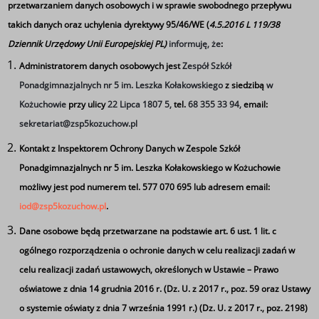
przetwarzaniem danych osobowych i w sprawie swobodnego przepływu
zgłoszona na Geek
takich danych oraz uchylenia dyrektywy 95/46/WE (
4.5.2016 L 119/38
Dziennik Urzędowy Unii Europejskiej PL)
informuję, że
:
Administratorem danych osobowych jest
Zespół Szkół
Ponadgimnazjalnych nr 5 im. Leszka Kołakowskiego
z siedzibą
w
Kożuchowie
przy ulicy
22 Lipca 1807 5,
tel.
68 355 33 94,
email:
sekretariat@zsp5kozuchow.pl
Kontakt z Inspektorem Ochrony Danych w Zespole Szkół
Ponadgimnazjalnych nr 5 im. Leszka Kołakowskiego w Kożuchowie
możliwy jest pod numerem tel. 577 070 695 lub adresem email:
iod@zsp5kozuchow.pl
.
Dane osobowe będą przetwarzane na podstawie art. 6 ust. 1 lit. c
ogólnego rozporządzenia o ochronie danych w celu realizacji zadań w
celu realizacji zadań ustawowych, określonych w Ustawie – Prawo
oświatowe z dnia 14 grudnia 2016 r. (Dz. U. z 2017 r., poz. 59 oraz Ustawy
o systemie oświaty z dnia 7 września 1991 r.) (Dz. U. z 2017 r., poz. 2198)