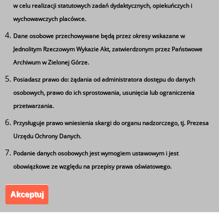
w celu realizacji statutowych zadań dydaktycznych, opiekuńczych i
wychowawczych placówce.
Dane osobowe przechowywane będą przez okresy wskazane w
Jednolitym Rzeczowym Wykazie Akt, zatwierdzonym przez Państwowe
Archiwum w Zielonej Górze.
Posiadasz prawo do: żądania od administratora dostępu do danych
Ta strona wykorzystuje pliki cookie
osobowych, prawo do ich sprostowania, usunięcia lub ograniczenia
Używamy informacji zapisanych za pomocą plików
przetwarzania.
cookies w celu zapewnienia maksymalnej wygody w
Przysługuje prawo wniesienia skargi do organu nadzorczego, tj. Prezesa
korzystaniu z naszego serwisu. Mogą też korzystać z nich
Urzędu Ochrony Danych.
współpracujące z nami firmy badawcze oraz reklamowe.
Zespół Szkół Ponadgimnazjalnych nr 5 im. Leszka
Jeżeli wyrażasz zgodę na zapisywanie informacji zawartej
Podanie danych osobowych jest wymogiem ustawowym i jest
Kołakowskiego w Kożuchowie. Wszystkie prawa
w cookies kliknij na przycisk 'zgadzam się'. Jeśli nie
obowiązkowe ze względu na przepisy prawa oświatowego.
zastrzeżone.
wyrażasz zgody, ustawienia dotyczące plików cookies
Akceptuj
możesz zmienić w swojej przeglądarce.
Zgadzam się