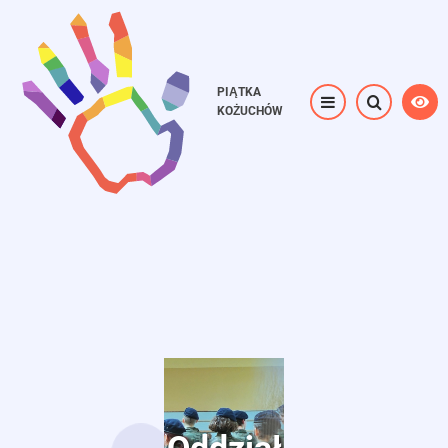
Przejdź
do
treści
PIĄTKA
KOŻUCHÓW