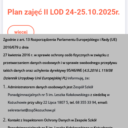
Plan zajęć II LOD 24-25.10.2025r.
więcej
Zgodnie z art. 13 Rozporządzenia Parlamentu Europejskiego i Rady (UE)
2016/679 z dnia
Stronicowanie
27 kwietnia 2016 r. w sprawie ochrony osób fizycznych w związku z
Pierwsza
« Pierwsza
Poprzednia
‹ Poprzednia
Strona
1
Strona
2
Bieżąca
3
Stron
4
przetwarzaniem danych osobowych i w sprawie swobodnego przepływu
strona
strona
strona
takich danych oraz uchylenia dyrektywy 95/46/WE (
4.5.2016 L 119/38
Strona
5
Strona
6
Strona
7
Strona
8
Strona
9
…
Następna
Następna ›
Dziennik Urzędowy Unii Europejskiej PL)
informuję, że
:
strona
Ostatnia
Ostatnia »
Administratorem danych osobowych jest
Zespół Szkół
strona
Ponadgimnazjalnych nr 5 im. Leszka Kołakowskiego
z siedzibą
w
Kożuchowie
przy ulicy
22 Lipca 1807 5,
tel.
68 355 33 94,
email:
sekretariat@zsp5kozuchow.pl
Kontakt z Inspektorem Ochrony Danych w Zespole Szkół
Ponadgimnazjalnych nr 5 im. Leszka Kołakowskiego w Kożuchowie