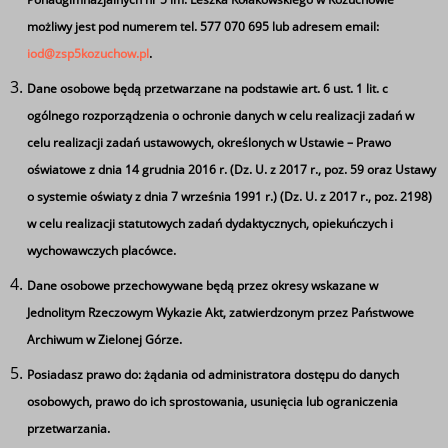
możliwy jest pod numerem tel. 577 070 695 lub adresem email:
iod@zsp5kozuchow.pl
.
Dane osobowe będą przetwarzane na podstawie art. 6 ust. 1 lit. c
ogólnego rozporządzenia o ochronie danych w celu realizacji zadań w
celu realizacji zadań ustawowych, określonych w Ustawie – Prawo
oświatowe z dnia 14 grudnia 2016 r. (Dz. U. z 2017 r., poz. 59 oraz Ustawy
o systemie oświaty z dnia 7 września 1991 r.) (Dz. U. z 2017 r., poz. 2198)
w celu realizacji statutowych zadań dydaktycznych, opiekuńczych i
wychowawczych placówce.
Dane osobowe przechowywane będą przez okresy wskazane w
Jednolitym Rzeczowym Wykazie Akt, zatwierdzonym przez Państwowe
Archiwum w Zielonej Górze.
Posiadasz prawo do: żądania od administratora dostępu do danych
Ta strona wykorzystuje pliki cookie
osobowych, prawo do ich sprostowania, usunięcia lub ograniczenia
Używamy informacji zapisanych za pomocą plików
przetwarzania.
cookies w celu zapewnienia maksymalnej wygody w