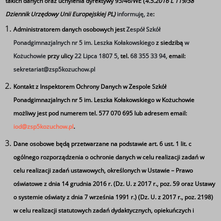
takich danych oraz uchylenia dyrektywy 95/46/WE (
4.5.2016 L 119/38
Dziennik Urzędowy Unii Europejskiej PL)
informuję, że
:
Administratorem danych osobowych jest
Zespół Szkół
Ponadgimnazjalnych nr 5 im. Leszka Kołakowskiego
z siedzibą
w
Kożuchowie
przy ulicy
22 Lipca 1807 5,
tel.
68 355 33 94,
email:
sekretariat@zsp5kozuchow.pl
Tagi
Kontakt z Inspektorem Ochrony Danych w Zespole Szkół
Ponadgimnazjalnych nr 5 im. Leszka Kołakowskiego w Kożuchowie
Uczniowie z Ukrainy w polskich szkołach
możliwy jest pod numerem tel. 577 070 695 lub adresem email:
iod@zsp5kozuchow.pl
.
Dane osobowe będą przetwarzane na podstawie art. 6 ust. 1 lit. c
ogólnego rozporządzenia o ochronie danych w celu realizacji zadań w
celu realizacji zadań ustawowych, określonych w Ustawie – Prawo
oświatowe z dnia 14 grudnia 2016 r. (Dz. U. z 2017 r., poz. 59 oraz Ustawy
o systemie oświaty z dnia 7 września 1991 r.) (Dz. U. z 2017 r., poz. 2198)
w celu realizacji statutowych zadań dydaktycznych, opiekuńczych i