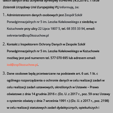
takich danych oraz uchylenia dyrektywy 95/46/WE (
4.5.2016 L 119/38
Dziennik Urzędowy Unii Europejskiej PL)
informuję, że
:
Uczniowie z Ukrainy w
Administratorem danych osobowych jest
Zespół Szkół
Ponadgimnazjalnych nr 5 im. Leszka Kołakowskiego
z siedzibą
w
polskich szkołach
Kożuchowie
przy ulicy
22 Lipca 1807 5,
tel.
68 355 33 94,
email:
sekretariat@zsp5kozuchow.pl
Tagi
Kontakt z Inspektorem Ochrony Danych w Zespole Szkół
Ponadgimnazjalnych nr 5 im. Leszka Kołakowskiego w Kożuchowie
Uczniowie z Ukrainy w polskich szkołach
możliwy jest pod numerem tel. 577 070 695 lub adresem email:
iod@zsp5kozuchow.pl
.
Czytaj więcej
o
Dane osobowe będą przetwarzane na podstawie art. 6 ust. 1 lit. c
Uczn
ogólnego rozporządzenia o ochronie danych w celu realizacji zadań w
z
celu realizacji zadań ustawowych, określonych w Ustawie – Prawo
Ukra
oświatowe z dnia 14 grudnia 2016 r. (Dz. U. z 2017 r., poz. 59 oraz Ustawy
w
o systemie oświaty z dnia 7 września 1991 r.) (Dz. U. z 2017 r., poz. 2198)
polsk
w celu realizacji statutowych zadań dydaktycznych, opiekuńczych i