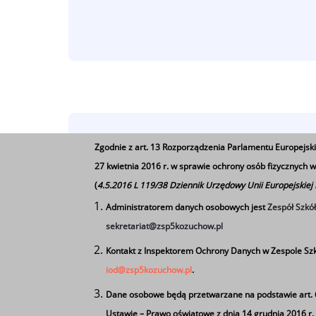
Rozpoczęcie Roku
Zgodnie z art. 13 Rozporządzenia Parlamentu Europejski
27 kwietnia 2016 r. w sprawie ochrony osób fizycznych
(
4.5.2016 L 119/38 Dziennik Urzędowy Unii Europejskiej
Tagi
Administratorem danych osobowych jest
Zespół Szkó
sekretariat@zsp5kozuchow.pl
Rozpoczęcie Roku Szkolnego
Kontakt z Inspektorem Ochrony Danych w Zespole Szk
iod@zsp5kozuchow.pl
.
Dane osobowe będą przetwarzane na podstawie art. 6 u
Ustawie – Prawo oświatowe z dnia 14 grudnia 2016 r. (D