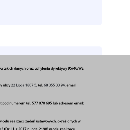
roku
szkolnego
u takich danych oraz uchylenia dyrektywy 95/46/WE
y ulicy
22 Lipca 1807 5,
tel.
68 355 33 94,
email:
t pod numerem tel. 577 070 695 lub adresem email:
w celu realizacji zadań ustawowych, określonych w
 (Dz. U. z 2017 r., poz. 2198) w celu realizacji