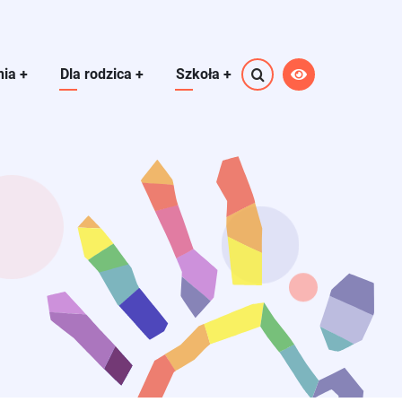
nia
+
Dla rodzica
+
Szkoła
+