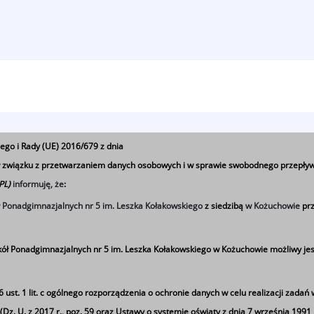
 Szkolnego 2021/2022
ego i Rady (UE) 2016/679 z dnia
 w związku z przetwarzaniem danych osobowych i w sprawie swobodnego przepływ
 PL)
informuję, że
:
ł Ponadgimnazjalnych nr 5 im. Leszka Kołakowskiego
z siedzibą
w Kożuchowie
prz
ół Ponadgimnazjalnych nr 5 im. Leszka Kołakowskiego w Kożuchowie możliwy jes
st. 1 lit. c
ogólnego rozporządzenia o ochronie danych w celu realizacji zadań 
z. U. z 2017 r., poz. 59 oraz Ustawy o systemie oświaty z dnia 7 września 1991 r.)