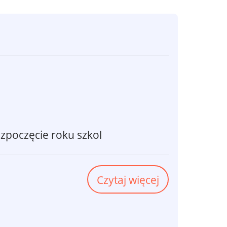
zpoczęcie roku szkol
Czytaj więcej
o
Rozpoczęcie
roku