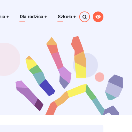
nia
+
Dla rodzica
+
Szkoła
+