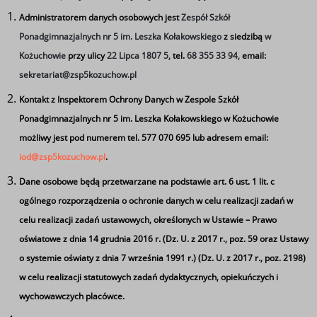
Plan zajęć II LOD 24-
Administratorem danych osobowych jest
Zespół Szkół
Ponadgimnazjalnych nr 5 im. Leszka Kołakowskiego
z siedzibą
w
25.04.2026r.
Kożuchowie
przy ulicy
22 Lipca 1807 5,
tel.
68 355 33 94,
email:
sekretariat@zsp5kozuchow.pl
Tagi
Kontakt z Inspektorem Ochrony Danych w Zespole Szkół
Ponadgimnazjalnych nr 5 im. Leszka Kołakowskiego w Kożuchowie
Plan zajęć II LOD 24-25.04.2026r.
możliwy jest pod numerem tel. 577 070 695 lub adresem email:
iod@zsp5kozuchow.pl
.
Dane osobowe będą przetwarzane na podstawie art. 6 ust. 1 lit. c
Czytaj więcej
o
ogólnego rozporządzenia o ochronie danych w celu realizacji zadań w
Plan
celu realizacji zadań ustawowych, określonych w Ustawie – Prawo
zajęć
oświatowe z dnia 14 grudnia 2016 r. (Dz. U. z 2017 r., poz. 59 oraz Ustawy
II
o systemie oświaty z dnia 7 września 1991 r.) (Dz. U. z 2017 r., poz. 2198)
LOD
w celu realizacji statutowych zadań dydaktycznych, opiekuńczych i
24-
wychowawczych placówce.
25.04