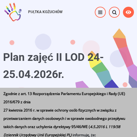
Przejdź
do
PIĄTKA KOŻUCHÓW
treści
Plan zajęć II LOD 24-
25.04.2026r.
Zgodnie z art. 13 Rozporządzenia Parlamentu Europejskiego i Rady (UE)
Strona główna
⟶
Plan zajęć II LOD 24-25.04.2026r.
2016/679 z dnia
27 kwietnia 2016 r. w sprawie ochrony osób fizycznych w związku z
przetwarzaniem danych osobowych i w sprawie swobodnego przepływu
takich danych oraz uchylenia dyrektywy 95/46/WE (
4.5.2016 L 119/38
Dziennik Urzędowy Unii Europejskiej PL)
informuję, że
: